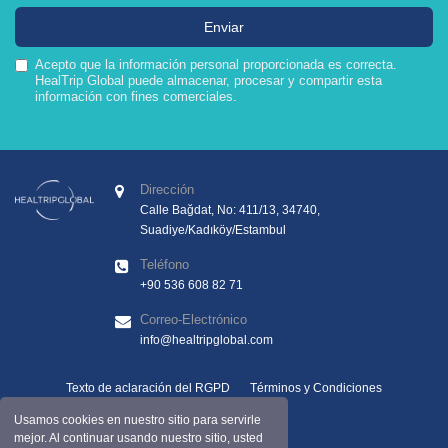
Acepto que la información personal proporcionada es correcta.
HealTrip Global puede almacenar, procesar y compartir esta
información con fines comerciales.
Dirección
Calle Bağdat, No: 411/13, 34740,
Suadiye/Kadıköy/Estambul
Teléfono
+90 536 608 82 71
Correo-Electrónico
info@healtripglobal.com
Texto de aclaración del RGPD
Términos y Condiciones
Política de Cookies
Usamos cookies en nuestro sitio para servirle
mejor. Al continuar usando nuestro sitio, usted