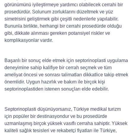
görünümünü iyileştirmeye yardımcı olabilecek cerrahi bir
prosedürdür. Solunum zorluklarını düzeltmek ve yüz
simetrisini geliştirmek gibi çeşitli nedenlerle yapılabilir.
Bununla birlikte, herhangi bir cerrahi prosedürde olduğu
gibi, dikkate alınması gereken potansiyel riskler ve
komplikasyonlar vardır.
Başarılı bir sonuç elde etmek için septorinoplasti uygulama
deneyimine sahip kalifiye bir cerrah seçmek ve tüm
ameliyat öncesi ve sonrası talimatları dikkatlice takip etmek
önemlidir. Uygun hazırlık ve bakım ile birçok kişi
septorinoplastiden istenen sonuçları elde edebilir.
Septorinoplasti düşünüyorsanız, Türkiye medikal turizm
için popüler bir destinasyondur ve bu prosedürde
uzmanlaşmış birçok yüksek vasıflı cerraha sahiptir. Yüksek
kaliteli sağlık tesisleri ve rekabetçi fiyatları ile Türkiye,