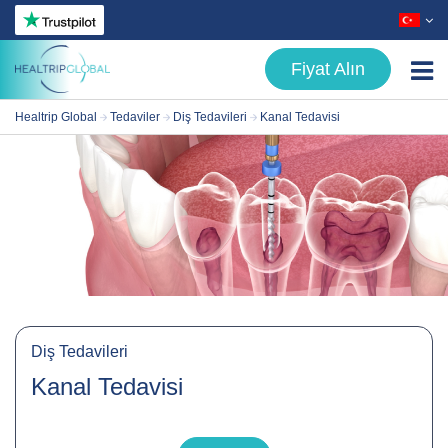
Fiyat Alın
Healtrip Global
Tedaviler
Diş Tedavileri
Kanal Tedavisi
Tedaviler
- Estetik Cerrahi
- Saç Tedavileri
- Diş Tedavileri
- Metabolik Cerrahi
- Göz Hastalıkları
Diş Tedavileri
Hakkımızda
Kanal Tedavisi
Hasta Rehberi
Blog