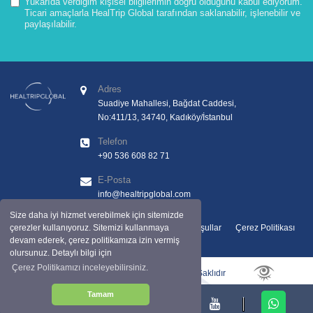
Yukarıda verdiğim kişisel bilgilerimin doğru olduğunu kabul ediyorum.
Ticari amaçlarla HealTrip Global tarafından saklanabilir, işlenebilir ve
paylaşılabilir.
Adres
Suadiye Mahallesi, Bağdat Caddesi,
No:411/13, 34740, Kadıköy/İstanbul
Telefon
+90 536 608 82 71
E-Posta
info@healtripglobal.com
Size daha iyi hizmet verebilmek için sitemizde
Kişisel Veriler Aydınlatma Metni
Şartlar ve Koşullar
Çerez Politikası
çerezler kullanıyoruz. Sitemizi kullanmaya
devam ederek, çerez politikamıza izin vermiş
olursunuz. Detaylı bilgi için
Çerez Politikamızı inceleyebilirsiniz.
Copyright © 2025 by Healtripglobal. Tüm Hakları Saklıdır
Tamam