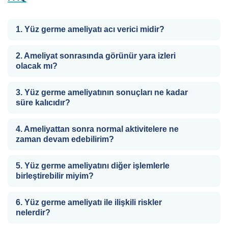
1. Yüz germe ameliyatı acı verici midir?
Çoğu hasta işlem sırasında ve sonrasında minimal ağrı
veya rahatsızlık hisseder. Herhangi bir rahatsızlığı
2. Ameliyat sonrasında görünür yara izleri
gidermek için ağrı kesici ilaçlar reçete edilebilir.
olacak mı?
Bazı yara izleri olacak, ancak deneyimli bir cerrah
incizyonları mümkün olduğunca az görünecek şekilde
3. Yüz germe ameliyatının sonuçları ne kadar
stratejik olarak yerleştirecektir.
süre kalıcıdır?
Yüz germe ameliyatının sonuçları yaş, yaşam tarzı ve cilt
tipi gibi faktörlere bağlı olarak 5 ila 10 yıl arasında
4. Ameliyattan sonra normal aktivitelere ne
değişebilir.
zaman devam edebilirim?
Ameliyattan sonra en az 2 hafta boyunca zorlu
aktivitelerden kaçınmalısın. Güvenli ve başarılı bir iyileşme
5. Yüz germe ameliyatını diğer işlemlerle
için cerrahının talimatlarını takip etmek önemlidir.
birleştirebilir miyim?
Evet, kaş kaldırma veya göz kapağı ameliyatı gibi diğer
kozmetik işlemlerle birleştirmek yaygın bir uygulamadır.
6. Yüz germe ameliyatı ile ilişkili riskler
nelerdir?
Olası riskler arasında enfeksiyon, kanama, yara izi, sinir