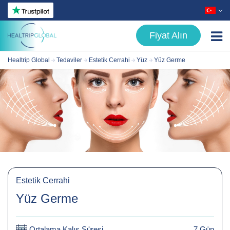
Fiyat Alın
Healtrip Global
Tedaviler
Estetik Cerrahi
Yüz
Yüz Germe
Tedaviler
- Estetik Cerrahi
- Saç Tedavileri
- Diş Tedavileri
- Metabolik Cerrahi
- Göz Hastalıkları
Estetik Cerrahi
Hakkımızda
Yüz Germe
Hasta Rehberi
Ortalama Kalış Süresi
7 Gün
Blog