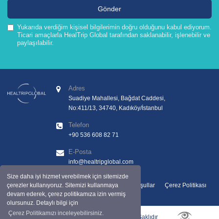
Yukarıda verdiğim kişisel bilgilerimin doğru olduğunu kabul ediyorum.
Ticari amaçlarla HealTrip Global tarafından saklanabilir, işlenebilir ve
paylaşılabilir.
Adres
Suadiye Mahallesi, Bağdat Caddesi,
No:411/13, 34740, Kadıköy/İstanbul
Telefon
+90 536 608 82 71
E-Posta
info@healtripglobal.com
Size daha iyi hizmet verebilmek için sitemizde
Kişisel Veriler Aydınlatma Metni
Şartlar ve Koşullar
Çerez Politikası
çerezler kullanıyoruz. Sitemizi kullanmaya
devam ederek, çerez politikamıza izin vermiş
olursunuz. Detaylı bilgi için
Çerez Politikamızı inceleyebilirsiniz.
Copyright © 2025 by Healtripglobal. Tüm Hakları Saklıdır