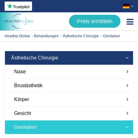
Preis ermitteln
Healtrip Global
Behandlungen
Ästhetische Chirurgie
Genitalien
Behandlungen
- Ästhetische Chirurgie
Ästhetische Chirurgie
- Haartransplantation
Nase
- Zahnbehandlungen
Brustästhetik
- Stoffwechselchirurgie
Körper
- Augenkrankheiten
Über uns
Gesicht
Patientenleitfaden
Genitalien
Bloggen