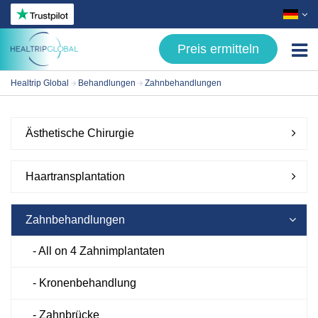
Preis ermitteln
Healtrip Global
Behandlungen
Zahnbehandlungen
Behandlungen
- Ästhetische Chirurgie
Ästhetische Chirurgie
- Haartransplantation
- Zahnbehandlungen
Haartransplantation
- Stoffwechselchirurgie
Zahnbehandlungen
- Augenkrankheiten
- All on 4 Zahnimplantaten
Über uns
- Kronenbehandlung
Patientenleitfaden
- Zahnbrücke
Bloggen