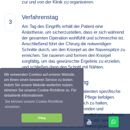
zur und von der Klinik zu organisieren.
Verfahrenstag
3
Am Tag des Eingriffs erhält der Patient eine
Anästhesie, um sicherzustellen, dass er sich während
der gesamten Operation wohlfühlt und schmerzfrei ist.
Anschließend führt der Chirurg die notwendigen
Schnitte durch, um den Knorpel an der Nasenspitze zu
erreichen. Sie rasieren und formen den Knorpel
sorgfältig, um das gewünschte Ergebnis zu erzielen,
und schließen dann den Schnitt mit Nähten.
Wir verwenden Cookies auf unserer Website,
um Ihnen einen besseren Service zu bieten.
Postoperative Versorgung
Indem Sie unsere Website weiterhin nutzen,
4
stimmen Sie unserer Cookie-Richtlinie zu. Für
Nach dem Eingriff müssen die Patienten spezifische
detaillierte Informationen
Anweisungen zur postoperativen Pflege befolgen.
Sie können unsere Cookie-Richtlinie
Dazu kann gehören, den Kopf hoch zu halten,
einsehen.
anstrengende Aktivitäten zu vermeiden und
verschreibungspflichtige Schmerzmittel einzunehmen.
Okay
Patienten müssen auch Folgetermine mit ihrem
Chirurgen wahrnehmen, um eine ordnungsgemäße